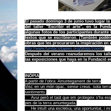
El pasado domingo 3 de junio tuvo lugar la
del taller "Escribir el arte", en la Fun
algunas fotos de los participantes durante 
textos que se escribieron. (También podéis
obras que les procuraron la inspiración en 
http://www.fundaciotapies.org/blogs/zoom/
)
Después del verano reanudaremos los talle
las exposiciones que haya en la Fundació 
INÒPIA
A partir de l’obra: Amuntegament de terra
Visc en un món opac, sense creus, sota terra.
sentiments.
Avui però el taüt que em protegeix s'ha esqui
pes de la terra amuntegada.
He intuït una escletxa, una oportunitat, i mi