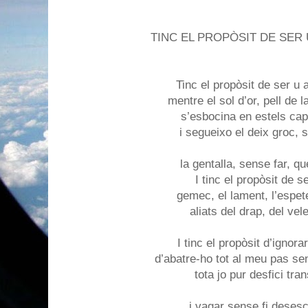
TINC EL PROPÒSIT DE SER 
Tinc el propòsit de ser u 
mentre el sol d’or, pell de l
s’esbocina en estels cap
i segueixo el deix groc, 
la gentalla, sense far, qu
I tinc el propòsit de se
gemec, el lament, l’espetec
aliats del drap, del vel
I tinc el propòsit d’ignora
d’abatre-ho tot al meu pas s
tota jo pur desfici tra
i vagar sense fi desesc