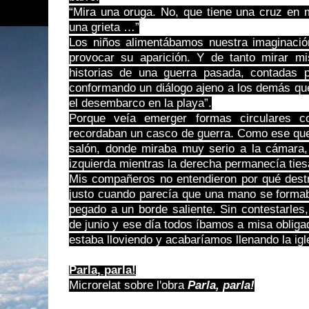
“Mira una oruga. No, que tiene una cruz en 
una grieta …”
Los niños alimentábamos nuestra imaginación
provocar su aparición. Y de tanto mirar m
historias de una guerra pasada, contadas 
conformando un diálogo ajeno a los demás que
el desembarco en la playa”.
Porque veía emerger formas circulares 
recordaban un casco de guerra. Como ese que 
salón, donde miraba muy serio a la cámara,
izquierda mientras la derecha permanecía ties
Mis compañeros no entendieron por qué destr
justo cuando parecía que una mano se formab
pegado a un borde saliente. Sin contestarles
de junio y ese día todos íbamos a misa oblig
estaba lloviendo y acabaríamos llenando la igl
Parla, parla!
Microrelat sobre l'obra
Parla, parla!