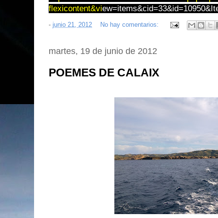
flexicontent&vi
ew=items&cid=
33&id=10950&It
-
junio 21, 2012
No hay comentarios:
martes, 19 de junio de 2012
POEMES DE CALAIX