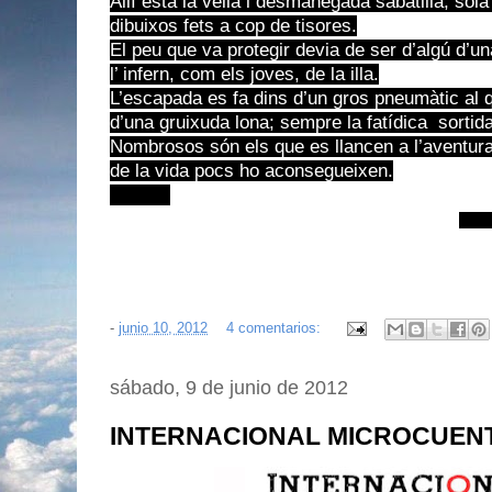
Allí està la vella i desmanegada sabatilla, sola
dibuixos fets a cop de tisores.
El peu que va protegir devia de ser d’algú d’un
l’ infern, com els joves, de la illa.
L’escapada es fa dins d’un gros pneumàtic al qu
d’una gruixuda lona; sempre la fatídica sortida
Nombrosos són els que es llancen a l’aventura 
de la vida pocs ho aconsegueixen.
Ma
-
junio 10, 2012
4 comentarios:
sábado, 9 de junio de 2012
INTERNACIONAL MICROCUENT