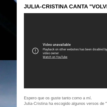
JULIA-CRISTINA CANTA "VOLV
Espero que os guste tanto como a mí.
Julia-Cristina ha escogido algunos versos de "