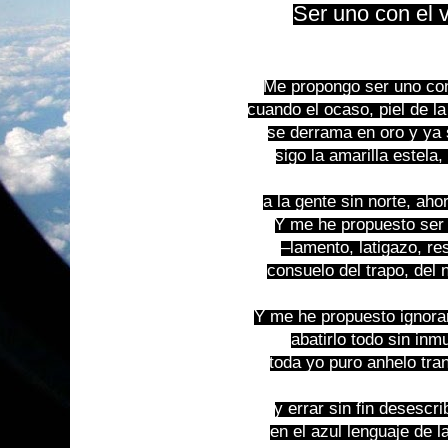
Ser uno con el 
Me propongo ser uno con
cuando el ocaso, piel de la
se derrama en oro y ya s
sigo la amarilla estela,
a la gente sin norte, aho
Y me he propuesto ser e
–lamento, latigazo, res
consuelo del trapo, del 
Y me he propuesto ignorar
abatirlo todo sin inm
toda yo puro anhelo tra
y errar sin fin desescr
en el azul lenguaje de l