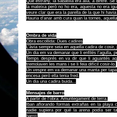
Que estrany, la sabatilla era allà, a dintre. S
la mateixa però no ho era, aquesta no era igua
veure clar que era la parella de la que hi havi
Hauria d’anar amb cura quan la tornes, aquella 
Ombra de vida
Obra escollida: Dues cadires
L’àvia sempre seia en aquella cadira de cosir, p
Un dia em va demanar que li enfilés l’agulla, p
Temps després en va dir que li aguantés aq
tremolaven les mans i se li feia difícil cosir-lo.
Un vespre em va demanar una manta per tapar-
encesa però ella tenia fred.
Un dia una cadira buida...
Mensajes de barro
A partir de l’obra: Amuntegament de terra.
Iban aflorando formas extrañas en la playa 
nadie supiera por qué la arena podía ser ta
barro: