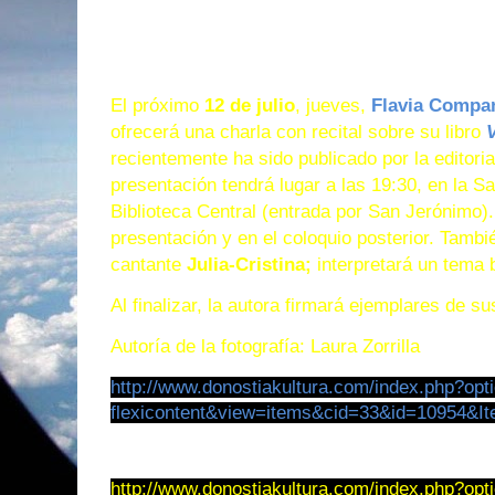
El próximo
12 de julio
, jueves,
Flavia Compa
ofrecerá una charla con recital sobre su libro
V
recientemente ha sido publicado por la edit
ori
presentación tendrá lugar a las 19:30, en la Sa
Biblioteca Central (entrada por San Jerónimo)
presentación y en el coloquio posterior. También
cantante
Julia-Cristina;
interpretará un tema 
Al finalizar, la autora firmará ejemplares de sus
Autoría de la fotografía: Laura Zorrilla
http://www.donostiakultura.
com/index.php?opt
flexicontent&view=items&cid=
33&id=10954&It
http://www.donostiakultura.
com/index.php?opt