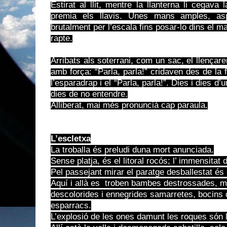
Estirat al llit, mentre la llanterna li cegava
premia els llavis. Unes mans amples, asp
brutalment per l’escala fins posar-lo dins el ma
rapte.
Arribats als soterrani, com un sac, el llençare
amb força: “Parla, parla!” cridaven des de la f
l’esparadrap i el “Parla, parla!”. Dies i dies d’u
dies de no entendre.
Alliberat, mai més pronuncià cap paraula.
L’escletxa
La troballa és preludi duna mort anunciada.
Sense platja, és el litoral rocós; l’ immensitat 
Pel passejant mirar el paratge desballestat és
Aquí i allà es troben bambes destrossades, mi
descolorides i ennegrides samarretes, bocins 
esparracs.
L’explosió de les ones damunt les roques són 