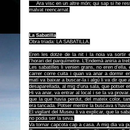
Ara visc en un altre món; qui sap si he ressu
malvat reencarnat.
La Sabatilla
Obra triada: LA SABATILLA.
Eren les dotze de la nit i la noia va sortir 
l’horari del parquímetre. L’Endemà aniria a tre
Les sabatilles li venien grans, no eren d’ella,
carrer corre cuita i quan va anar a dormir e
matí va baixar a buscar-la i algú li va dir que 
desaparellada, al mig d’una sala, que potser er
Hi va anar, va entrar al local i se la va prova
que la que havia perdut, del mateix color, ta
era tancada. Potser mentre la buscava s’havia
El vigilant del Museu li va explicar, que la sab
no podia ser la seva.
Va tornar capcota cap a casa. A mig dia va puj