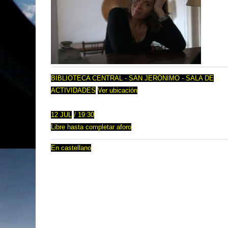
BIBLIOTECA CENTRAL - SAN JERÓNIMO - SALA DE
ACTIVIDADES
Ver ubicación
12 JUL
/ 19:30
Libre hasta completar aforo
En castellano